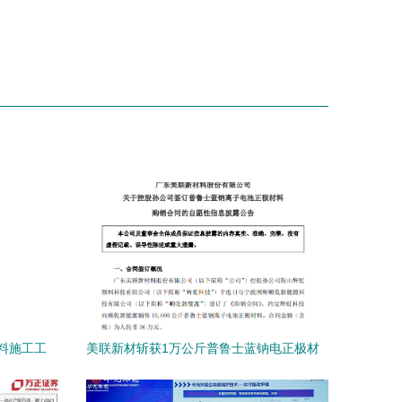
料施工工
美联新材斩获1万公斤普鲁士蓝钠电正极材
料订单，新材料技术推广服务再获突破