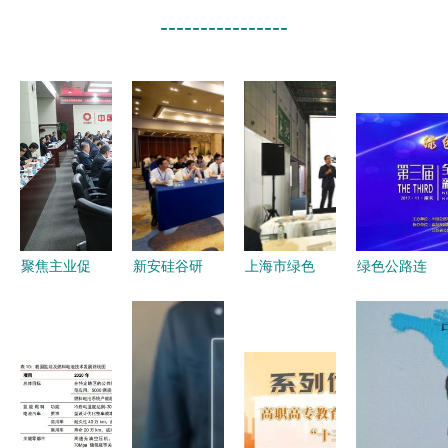
----------------
聚焦主业促
新安硅谷研
上海市绿色
绿色公路连
转型 深化
究院揭牌成
建筑协会发
接未来，智
试点再启航
立 梅城南
布第一批新
慧出行新篇
中国建材集
峰园区启航
材料推广目
章 第三届
团召开新材
新材料技术
录，推动绿
全国公路养
料与工程服
推广新篇章
色建筑技术
护新材料应
务板块纪
创新发展
用技术大会