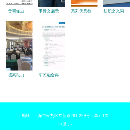
委“三转”试
在南京召开
贵研铂业
甲骨文启示
系列优秀教
纺织之光闪
点工作总结
贵金属新材
录 不是错
材展示∣高
耀未来
会暨全面推
料龙头业绩
了，笨了，
职高专教育
2021专精
广动员部署
猛增，氢能
而只是老了
土建类 材
特新新材料
会
源拐点孕育
料工程技术
生产技术与
新成长空间
专业创新规
应用推广活
划教材 新
动纪实
材料技术推
德高助力
军民融合再
广服务
2021年县
迈新步伐
镇水务供排
新材料技术
水新设备、
推广服务助
新材料、新
力产业升级
地址：上海市奉贤区立新路281-289号（单）1层
技术推广及
电话：-
经验交流工